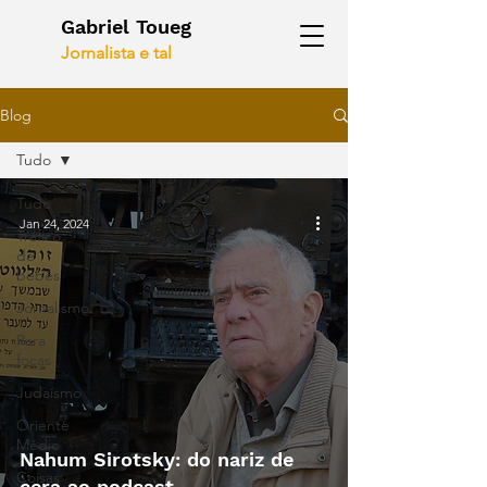
Gabriel Toueg
Jornalista e tal
Blog
Tudo
Tudo
Jan 24, 2024
Tráfico
de
bebês
Jornalismo
Para
focas
Judaísmo
Oriente
Médio
Nahum Sirotsky: do nariz de
Coisas
cera ao podcast