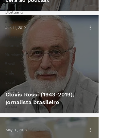
legais
Obituário
Blogs
antigos
Jun 14, 2019
Mapas
Idiomas
Numismática
Brasil
Chile
Israel
Mundo
Clóvis Rossi (1943-2019),
Frase
jornalista brasileiro
do dia
May 30, 2018