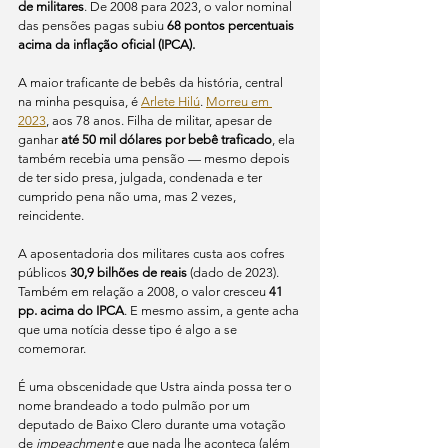
de militares
. De 2008 para 2023, o valor nominal 
das pensões pagas subiu 
68 pontos percentuais 
acima da inflação oficial (IPCA).
A maior traficante de bebês da história, central 
na minha pesquisa, é 
Arlete Hilú
. 
Morreu em 
2023
, aos 78 anos. Filha de militar, apesar de 
ganhar 
até 50 mil dólares por bebê traficado
, ela 
também recebia uma pensão — mesmo depois 
de ter sido presa, julgada, condenada e ter 
cumprido pena não uma, mas 2 vezes, 
reincidente. 
A aposentadoria dos militares custa aos cofres 
públicos 
30,9 bilhões de reais
 (dado de 2023). 
Também em relação a 2008, o valor cresceu 
41 
pp. acima do IPCA
. E mesmo assim, a gente acha 
que uma notícia desse tipo é algo a se 
comemorar. 
É uma obscenidade que Ustra ainda possa ter o 
nome brandeado a todo pulmão por um 
deputado de Baixo Clero durante uma votação 
de 
impeachment
 e que nada lhe aconteça (além 