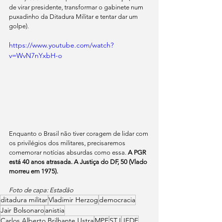
de virar presidente, transformar o gabinete num 
puxadinho da Ditadura Militar e tentar dar um 
golpe). 
https://www.youtube.com/watch?
v=WvN7nYxbH-o
Enquanto o Brasil não tiver coragem de lidar com 
os privilégios dos militares, precisaremos 
comemorar notícias absurdas como essa. 
A PGR 
está 40 anos atrasada. A Justiça do DF, 50 (Vlado 
morreu em 1975).
Foto de capa: Estadão
ditadura militar
Vladimir Herzog
democracia
Jair Bolsonaro
anistia
Carlos Alberto Brilhante Ustra
MPF
STJ
JFDF