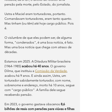
pensão pela morte, pelo Estado, do jornalista.
Ustra e Maciel eram torturadores, portanto. 
Comandavam torturadores, eram tanto quanto. 
Mas tinham (ou têm) até hoje cargo público. Pois 
é.
O vislumbre de que eles podem ser, de alguma 
forma, "condenados", é uma boa notícia, é fato. 
Mas uma boa notícia que chega com atraso de 
décadas.
Estamos em 2025. A Ditadura Militar brasileira 
(1964-1985) 
acabou há 40 anos
. O governo 
Dilma, que instituiu a 
Comissão da Verdade
, 
acabou há 9 anos. E ainda assim, Ustra, um 
torturador sabidamente torturador, com nome, 
sobrenome e endereço, morto há 10 anos, segue 
com “cargo público”. A família dele segue 
recebendo pensão. 
Em 2023, o governo gastava obscenos 
8,6 
bilhões de reais com pensões para viúvas e filhas 