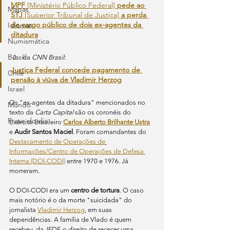
MPF
 [Ministério Público Federal] 
pede ao 
Mapas
STJ
 [Superior Tribunal de Justiça] 
a perda 
de cargo público de dois ex-agentes da 
Idiomas
ditadura
Numismática
Brasil
da 
CNN Brasil
:
Justiça Federal concede pagamento de 
Chile
pensão à viúva de Vladimir Herzog
Israel
Os "ex-agentes da ditadura" mencionados no 
Mundo
texto da 
Carta Capital 
são os coronéis do 
Frase do dia
Exército Brasileiro 
Carlos Alberto Brilhante Ustra
e 
Audir Santos Maciel
. Foram comandantes do 
Destacamento de Operações de 
Informações/Centro de Operações de Defesa 
Interna (DOI-CODI)
 entre 1970 e 1976. Já 
morreram. 
O DOI-CODI era um 
centro de tortura
. O caso 
mais notório é o da morte "suicidada" do 
jornalista 
Vladimir Herzog
, em suas 
dependências. A família de Vlado é quem 
recebeu, da JFDF, o direito de rececer uma 