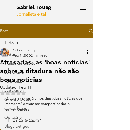
Gabriel Toueg
Jornalista e tal
Post
Tudo
Gabriel Toueg
Tudo
Feb 7, 2025
2 min read
Atrasadas, as 'boas notícias'
Tráfico de bebês
sobre a ditadura não são
Jornalismo
boas notícias
Para focas
Updated:
Feb 11
Judaísmo
Rated NaN out of 5 stars.
Circularam, nos últimos dias, duas notícias que 
Oriente Médio
merecem/ devem ser compartilhadas e 
Coisas legais
comemoradas: 
Obituário
Da 
Carta Capital
:
Blogs antigos