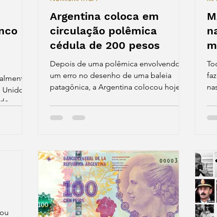
Argentina coloca em
M
inco
circulação polêmica
n
cédula de 200 pesos
m
Depois de uma polêmica envolvendo
To
um erro no desenho de uma baleia
fa
ialmente
patagônica, a Argentina colocou hoje
na
s Unidos
em circulação a cédula de 200...
20
udo-
m...
bou