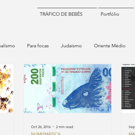
TRÁFICO DE BEBÊS
Portfólio
nalismo
Para focas
Judaísmo
Oriente Médio
Idiomas
Numismática
Brasil
Chile
Israel
Oct 26, 2016
2 min read
Sep
NUMISMÁTICA
MA