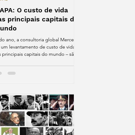
APA: O custo de vida
as principais capitais do
undo
do ano, a consultoria global Mercer
z um levantamento de custo de vida
s principais capitais do mundo – são
9 pesquisadas. No ano...