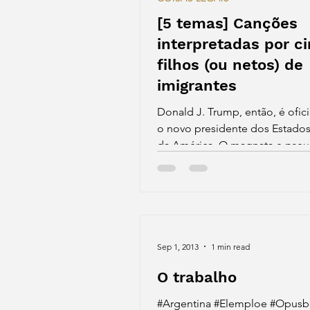
[5 temas] Canções
interpretadas por c
filhos (ou netos) de
imigrantes
Donald J. Trump, então, é ofic
o novo presidente dos Estado
da América. O magnata e pse
celebridade, que se elegeu co
Sep 1, 2013
1 min read
O trabalho
#Argentina #Elemploe #Opus