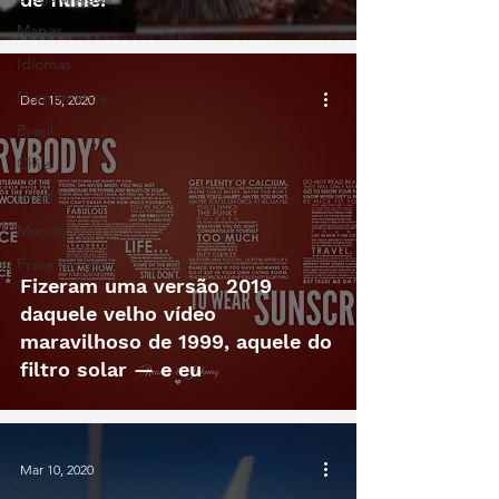
Mapas
Idiomas
Numismática
Dec 15, 2020
Brasil
Chile
Israel
Mundo
Frase do dia
Fizeram uma versão 2019
daquele velho vídeo
maravilhoso de 1999, aquele do
filtro solar — e eu
Mar 10, 2020