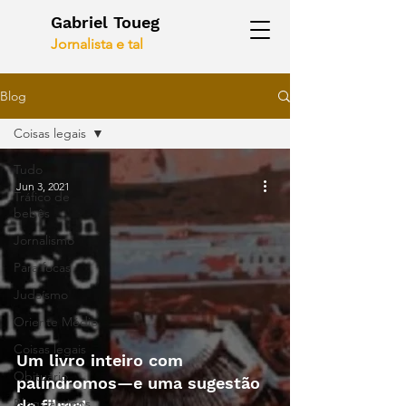
Gabriel Toueg
Jornalista e tal
Blog
Coisas legais
Tudo
Jun 3, 2021
Tráfico de
bebês
Jornalismo
Para focas
Judaísmo
Oriente Médio
Coisas legais
Um livro inteiro com
Obituário
palíndromos—e uma sugestão
Blogs antigos
de filme!