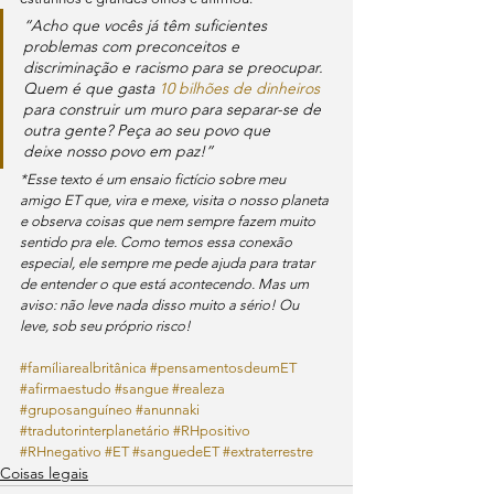
“Acho que vocês já têm suficientes 
problemas com preconceitos e 
discriminação e racismo para se preocupar. 
Quem é que gasta 
10 bilhões de dinheiros
para construir um muro para separar-se de 
outra gente? Peça ao seu povo que 
deixe nosso povo em paz!”
*Esse texto é um ensaio fictício sobre meu 
amigo ET que, vira e mexe, visita o nosso planeta 
e observa coisas que nem sempre fazem muito 
sentido pra ele. Como temos essa conexão 
especial, ele sempre me pede ajuda para tratar 
de entender o que está acontecendo. Mas um 
aviso: não leve nada disso muito a sério! Ou 
leve, sob seu próprio risco! 
#famíliarealbritânica
#pensamentosdeumET
#afirmaestudo
#sangue
#realeza
#gruposanguíneo
#anunnaki
#tradutorinterplanetário
#RHpositivo
#RHnegativo
#ET
#sanguedeET
#extraterrestre
Coisas legais