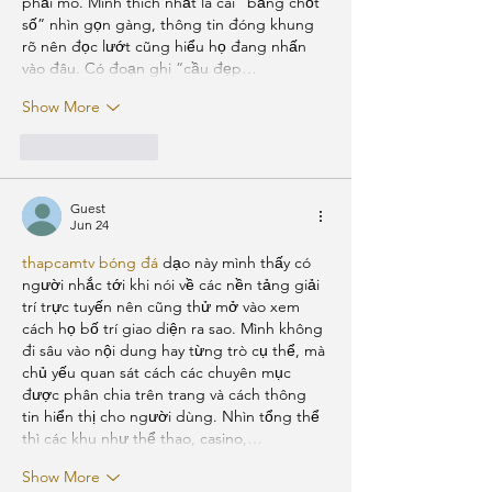
phải mò. Mình thích nhất là cái “bảng chốt 
số” nhìn gọn gàng, thông tin đóng khung 
rõ nên đọc lướt cũng hiểu họ đang nhấn 
vào đâu. Có đoạn ghi “cầu đẹp…
Show More
Like
Reply
Guest
Jun 24
thapcamtv bóng đá
 dạo này mình thấy có 
người nhắc tới khi nói về các nền tảng giải 
trí trực tuyến nên cũng thử mở vào xem 
cách họ bố trí giao diện ra sao. Mình không 
đi sâu vào nội dung hay từng trò cụ thể, mà 
chủ yếu quan sát cách các chuyên mục 
được phân chia trên trang và cách thông 
tin hiển thị cho người dùng. Nhìn tổng thể 
thì các khu như thể thao, casino,…
Show More