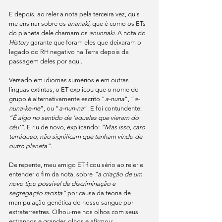
E depois, ao reler a nota pela terceira vez, quis 
me ensinar sobre os 
ananaki
, que é como os ETs 
do planeta dele chamam os 
anunnaki
. A nota do 
History
 garante que foram eles que deixaram o 
legado do RH negativo na Terra depois da 
passagem deles por aqui. 
Versado em idiomas sumérios e em outras 
línguas extintas, o ET explicou que o nome do 
grupo é alternativamente escrito “
a-nuna
“, “
a-
nuna-ke-ne
“, ou “
a-nun-na
“. E foi contundente: 
“É algo no sentido de ‘aqueles que vieram do 
céu'”
. E riu de novo, explicando: 
“Mas isso, caro 
terráqueo, não significam que tenham vindo de 
outro planeta”
.
De repente, meu amigo ET ficou sério ao reler e 
entender o fim da nota, sobre 
“a criação de um 
novo tipo possível de discriminação e 
segregação racista”
 por causa da teoria de 
manipulação genética do nosso sangue por 
extraterrestres. Olhou-me nos olhos com seus 
estranhos e grandes olhos e afirmou: