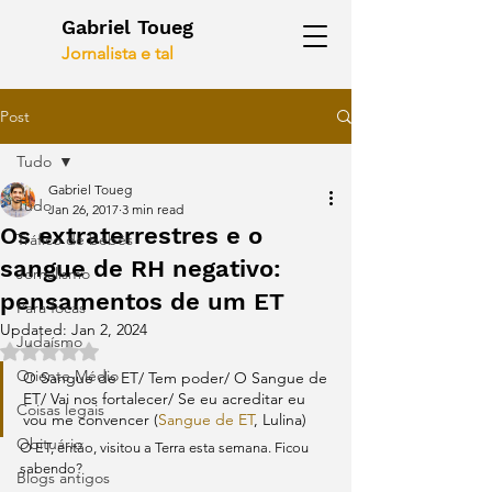
Gabriel Toueg
Jornalista e tal
Post
Tudo
Gabriel Toueg
Tudo
Jan 26, 2017
3 min read
Os extraterrestres e o
Tráfico de bebês
sangue de RH negativo:
Jornalismo
pensamentos de um ET
Para focas
Updated:
Jan 2, 2024
Judaísmo
Rated NaN out of 5 stars.
Oriente Médio
O Sangue de ET/ Tem poder/ O Sangue de 
ET/ Vai nos fortalecer/ Se eu acreditar eu 
Coisas legais
vou me convencer (
Sangue de ET
, Lulina)
Obituário
O ET, então, visitou a Terra esta semana. Ficou 
sabendo? 
Blogs antigos