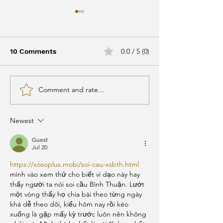
0.0 / 5 (0)
10 Comments
Comment and rate...
Fizeram uma versão
Se você vai via
2019 daquele velho
avião entre pa
vídeo maravilhoso de
meio ao surto 
Newest
1999, aquele do filtro
coronavírus e 
solar — e eu
medo, eis alg
Guest
Jul 20
https://xosoplus.mobi/soi-cau-xsbth.html
mình vào xem thử cho biết vì dạo này hay 
thấy người ta nói soi cầu Bình Thuận. Lướt 
một vòng thấy họ chia bài theo từng ngày 
khá dễ theo dõi, kiểu hôm nay rồi kéo 
xuống là gặp mấy kỳ trước luôn nên không 