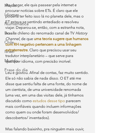
Mapas
Ao chegar, ele quis passear pela internet e 
procurar notícias sobre ETs. É claro que ele 
Idiomas
poderia ter feito isso lá no planeta dele, mas o 
ET estava se sentindo entediado e resolveu 
Numismática
viajar. Deparou-se, então, com a estranha nota, 
Brasil
no site chileno do renomado canal de TV 
History 
Channel
, de que 
uma teoria sugere que humanos 
Chile
com RH negativo pertencem a uma linhagem 
extraterrestre
. Claro que precisou usar seu 
Israel
tradutor interplanetário – que serve para 
Mundo
qualquer idioma, com precisão incrível.
Frase do dia
Leu e gostou. Afinal de contas, faz muito sentido. 
Ele só não sabia de nada disso. O ET até me 
disse que sentiu falta de uma fonte, do nome de 
um cientista, de uma universidade renomada 
(uma vez, em uma das visitas dele, já tínhamos 
discutido como 
estudos desse tipo
 parecem 
mais confiáveis quando incluem informações 
como quem ou onde foram desenvolvidos/ 
descobertos/ inventados).
Mas falando baixinho, pra ninguém mais ouvir, 