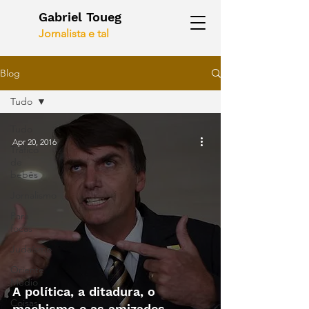
Gabriel Toueg
Jornalista e tal
Blog
Tudo
Tudo
Apr 20, 2016
Tráfico
de
bebês
Jornalismo
Para
focas
Judaísmo
Oriente
Médio
A política, a ditadura, o
Coisas
machismo e as amizades