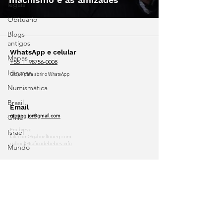
legais
Obituário
Blogs
antigos
WhatsApp e celular
Mapas
+55 11 98756-0008
Idiomas
Clique para abrir o WhatsApp
Numismática
Brasil
Email
gtoueg.jor@gmail.com
Chile
Em breve
Israel
falecom@gabrieltoueg.com
gabriel@traficodebebes.info
Mundo
Frase
Nas redes
do dia
Acesse o
site antigo
Outros
sites e blogs
Currículo
Lattes
Portfólio
online