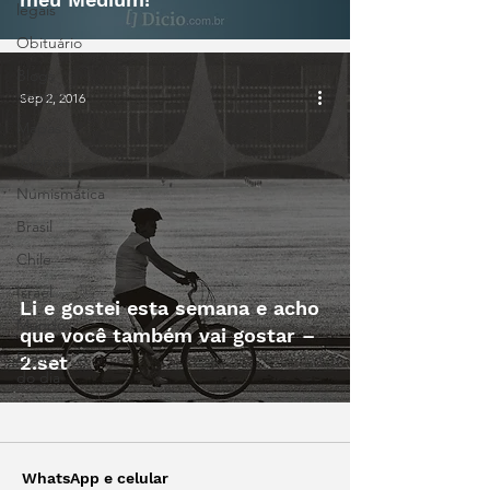
legais
Obituário
Blogs
antigos
Sep 2, 2016
Mapas
Idiomas
Numismática
Brasil
Chile
Israel
Li e gostei esta semana e acho
Mundo
que você também vai gostar –
Frase
2.set
do dia
WhatsApp e celular