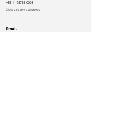
+55 11 98756-0008
Clique para abrir o WhatsApp
Email
gtoueg.jor@gmail.com
Em breve
falecom@gabrieltoueg.com
gabriel@traficodebebes.info
Nas redes
Acesse o
site antigo
Outros
sites e blogs
Currículo
Lattes
Portfólio
online
©
1997-2026
por
Gabriel Toueg
Todos os direitos reservados
Can't read Portuguese?
Learn more:
English
or
Spanish