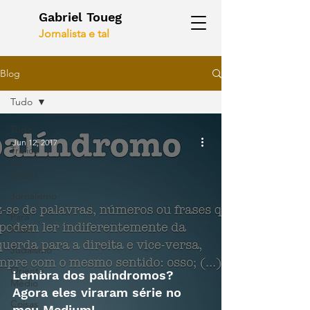
Gabriel Toueg
Jornalista e tal
Blog
Tudo
Tudo
Jun 12, 2017
Tráfico
de
bebês
Jornalismo
Para
focas
Judaísmo
Oriente
Lembra dos palíndromos?
Médio
Agora eles viraram série no
Coisas
meu Medium!