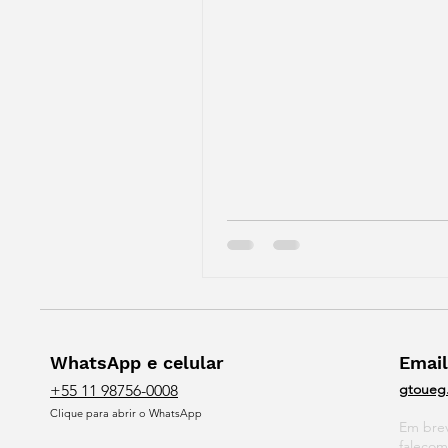
a ponto de arrancar...
WhatsApp e celular
Email
gtoueg
+55 11 98756-0008
Clique para abrir o WhatsApp
Em bre
faleco