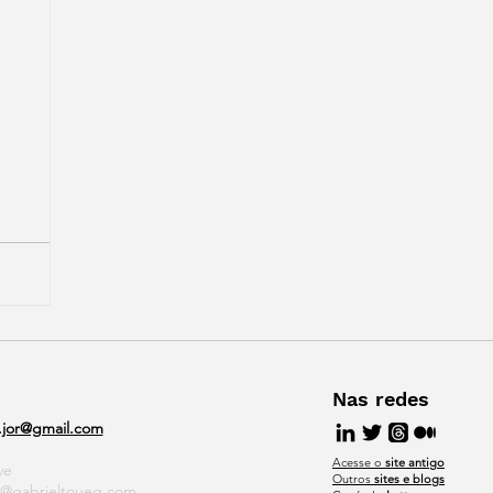
Nas redes
.jor@gmail.com
Acesse o
site antigo
ve
Outros
sites e blogs
m@gabrieltoueg.com