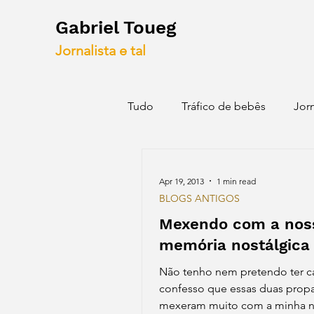
Gabriel Toueg
Jornalista e tal
Tudo
Tráfico de bebês
Jor
Blogs antigos
Mapas
Apr 19, 2013
1 min read
BLOGS ANTIGOS
Mexendo com a nos
memória nostálgica
Não tenho nem pretendo ter c
confesso que essas duas prop
mexeram muito com a minha no