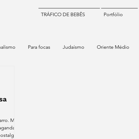
TRÁFICO DE BEBÊS
Portfólio
nalismo
Para focas
Judaísmo
Oriente Médio
Idiomas
Numismática
Brasil
Chile
Israel
sa
arro. Mas
agandas
stalgia,