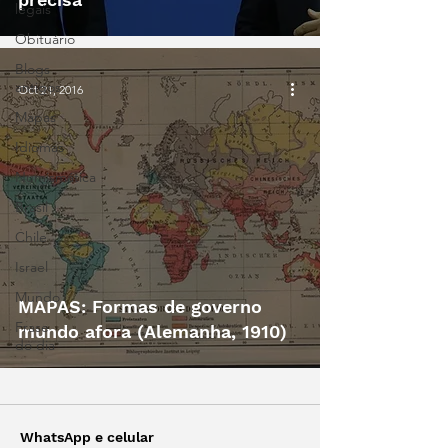
legais
Obituário
Blogs
antigos
Oct 21, 2016
Mapas
Idiomas
Numismática
Brasil
Chile
Israel
Mundo
MAPAS: Formas de governo
Frase
mundo afora (Alemanha, 1910)
do dia
WhatsApp e celular