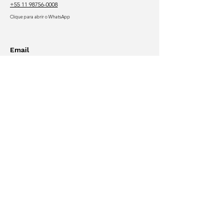
+55 11 98756-0008
Clique para abrir o WhatsApp
Email
gtoueg.jor@gmail.com
Em breve
falecom@gabrieltoueg.com
gabriel@traficodebebes.info
Nas redes
Acesse o
site antigo
Outros
sites e blogs
Currículo
Lattes
Portfólio
online
©
1997-2026
por
Gabriel Toueg
Todos os direitos reservados
Can't read Portuguese?
Learn more:
English
or
Spanish