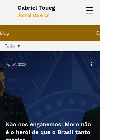
Gabriel Toueg
Jornalista e tal
Blog
Tudo
Tudo
Apr 24, 2020
Tráfico
de
bebês
Jornalismo
Para
focas
Judaísmo
Oriente
Não nos enganemos: Moro não
Médio
é o herói de que o Brasil tanto
Coisas
precisa