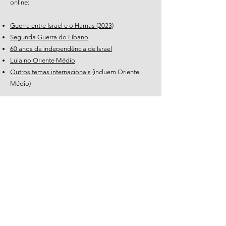
online:
Guerra entre Israel e o Hamas (2023)
Segunda Guerra do Líbano
60 anos da independência de Israel
Lula no Oriente Médio
Outros temas internacionais
(incluem Oriente
Médio)
WhatsApp e celular
+55 11 98756-0008
Clique para abrir o WhatsApp
Email
gtoueg.jor@gmail.com
Em breve