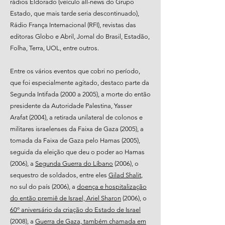
rádios Eldorado (veículo all-news do Grupo
Estado, que mais tarde seria descontinuado),
Rádio França Internacional (RFI), revistas das
editoras Globo e Abril, Jornal do Brasil, Estadão,
Folha, Terra, UOL, entre outros.
Entre os vários eventos que cobri no período,
que foi especialmente agitado, destaco parte da
Segunda Intifada (2000 a 2005), a morte do então
presidente da Autoridade Palestina, Yasser
Arafat (2004), a retirada unilateral de colonos e
militares israelenses da Faixa de Gaza (2005), a
tomada da Faixa de Gaza pelo Hamas (2005),
seguida da eleição que deu o poder ao Hamas
(2006), a
Segunda Guerra do Líbano
(2006), o
sequestro de soldados, entre eles
Gilad Shalit
,
no sul do país (2006), a
doença e hospitalização
do então premiê de Israel, Ariel Sharon
(2006), o
60º aniversário da criação do Estado de Israel
(2008), a
Guerra de Gaza, também chamada em