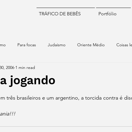
TRÁFICO DE BEBÊS
Portfólio
smo
Para focas
Judaísmo
Oriente Médio
Coisas l
30, 2006
1 min read
iomas
Numismática
Brasil
Chile
Israel
Mund
na jogando
stars.
m três brasileiros e um argentino, a torcida contra é dis
nia!!!