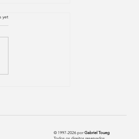
.
s yet
dia em espanhol
© 1997-2026 por
Gabriel Toueg
Todos os direitos reservados