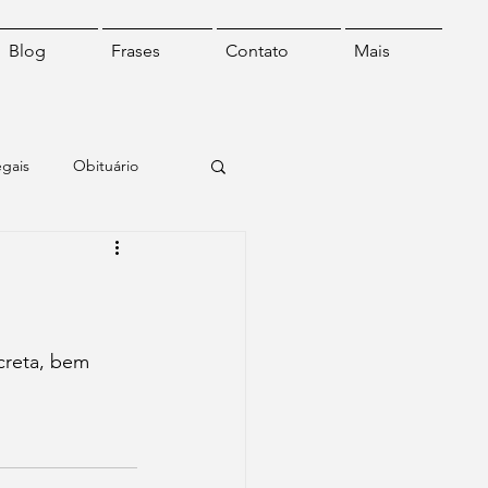
Blog
Frases
Contato
Mais
egais
Obituário
o
Frase do dia
creta, bem 