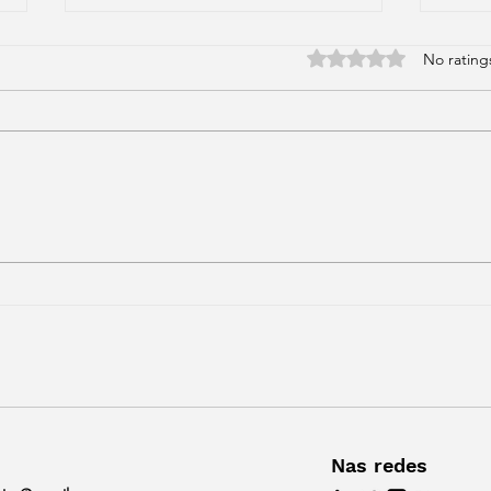
Rated 0 out of 5 stars
No rating
Um 
CRIE SUA HISTÓRIA: Não
posso nunca
Nas redes