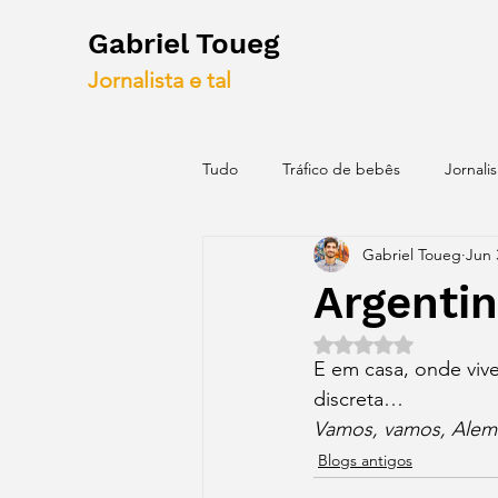
Gabriel Toueg
Jornalista e tal
Tudo
Tráfico de bebês
Jornali
Gabriel Toueg
Jun 
Blogs antigos
Mapas
Id
Argenti
Rated NaN out of 5 
E em casa, onde vive
discreta…
Vamos, vamos, Alema
Blogs antigos