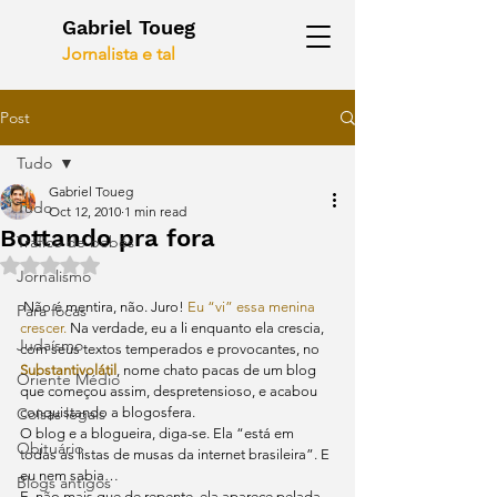
Gabriel Toueg
Jornalista e tal
Post
Tudo
Gabriel Toueg
Tudo
Oct 12, 2010
1 min read
Bottando pra fora
Tráfico de bebês
Rated NaN out of 5 stars.
Jornalismo
 Não é mentira, não. Juro! 
Eu “vi” essa menina 
Para focas
crescer.
 Na verdade, eu a li enquanto ela crescia, 
Judaísmo
com seus textos temperados e provocantes, no 
Substantivolátil
, nome chato pacas de um blog 
Oriente Médio
que começou assim, despretensioso, e acabou 
Coisas legais
conquistando a blogosfera.
O blog e a blogueira, diga-se. Ela “está em 
Obituário
todas as listas de musas da internet brasileira”. E 
eu nem sabia…
Blogs antigos
E, não mais que de repente, ela aparece pelada, 