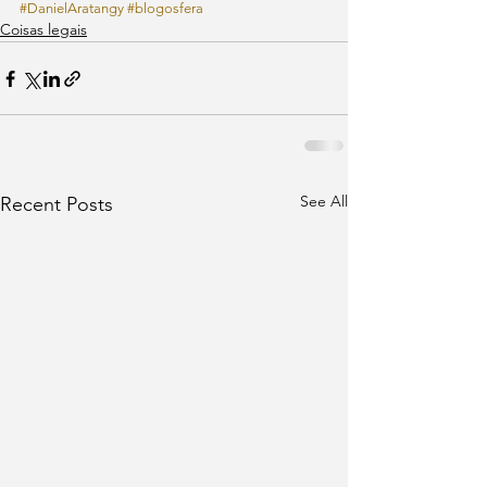
#DanielAratangy
#blogosfera
Coisas legais
See All
Recent Posts