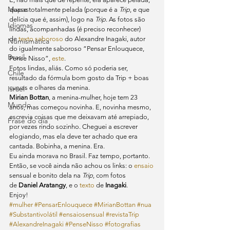
Mapas
quase totalmente pelada (porque é a 
Trip
, e que 
delícia que é, assim), logo na 
Trip
. As fotos são 
Idiomas
lindas, acompanhadas (é preciso reconhecer) 
de 
texto saboroso
 do Alexandre Inagaki, autor 
Numismática
do igualmente saboroso “Pensar Enlouquece, 
Brasil
Pense Nisso”, 
este
.
Fotos lindas, aliás. Como só poderia ser, 
Chile
resultado da fórmula bom gosto da Trip + boas 
curvas e olhares da menina.
Israel
Mirian Bottan
, a menina-mulher, hoje tem 23 
Mundo
anos, mas começou novinha. E, novinha mesmo, 
escrevia coisas que me deixavam até arrepiado, 
Frase do dia
por vezes rindo sozinho. Cheguei a escrever 
elogiando, mas ela deve ter achado que era 
cantada. Bobinha, a menina. Era.
Eu ainda morava no Brasil. Faz tempo, portanto.
Então, se você ainda não achou os links: o 
ensaio
sensual e bonito dela na 
Trip
, com fotos 
de 
Daniel Aratangy
, e o 
texto
 de 
Inagaki
.
Enjoy!
#mulher
#PensarEnlouquece
#MirianBottan
#nua
#Substantivolátil
#ensaiosensual
#revistaTrip
#AlexandreInagaki
#PenseNisso
#fotografias