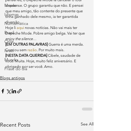
Mapas
israelense. O grupo garantiu que não. E pensei 
que meu amigo, tão contente do presente que 
Idiomas
tinha ganhado dele mesmo, ia ter garantida 
diversão.
Numismática
Hoje li 
aqui
 novas notícias. Não vai mais ter 
Brasil
Depeche Mode. Pobre amigo belga. Vai ter que 
enjoy the silence
…
Chile
[EM OUTRAS PALAVRAS]
 Guerra é uma merda. 
Com ou sem 
razão
. Por muito mais.
Israel
[NESTA DATA QUERIDA]
 Cibele, saudade de 
Mundo
você. Muita. Hoje, muito feliz aniversário. E 
obrigado por ser você. Amo.
Frase do dia
Blogs antigos
See All
Recent Posts