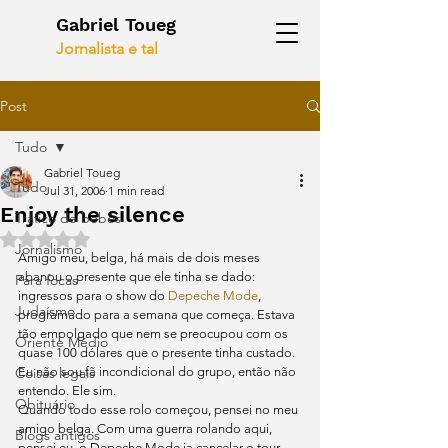
Gabriel Toueg
Jornalista e tal
Post
Tudo
Gabriel Toueg
Tudo
Jul 31, 2006
1 min read
Enjoy the silence
Tráfico de bebês
Rated NaN out of 5 stars.
Jornalismo
Amigo meu, belga, há mais de dois meses 
abanou o presente que ele tinha se dado: 
Para focas
ingressos para o show do 
Depeche Mode
, 
Judaísmo
programado para a semana que começa. Estava 
tão empolgado que nem se preocupou com os 
Oriente Médio
quase 100 dólares que o presente tinha custado. 
Coisas legais
Eu não sou fã incondicional do grupo, então não 
entendo. Ele sim.
Obituário
Quando todo esse rolo começou, pensei no meu 
amigo belga. Com uma guerra rolando aqui, 
Blogs antigos
pensei eu, o Depeche Mode ia cancelar o tour 