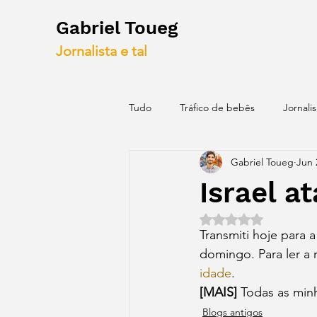
Gabriel Toueg
Jornalista e tal
Tudo
Tráfico de bebês
Jornali
Gabriel Toueg
Jun 
Blogs antigos
Mapas
Id
Israel a
Rated NaN out of 5 
Transmiti hoje para a
domingo. Para ler a 
idade
.
[MAIS] 
Todas as min
Blogs antigos