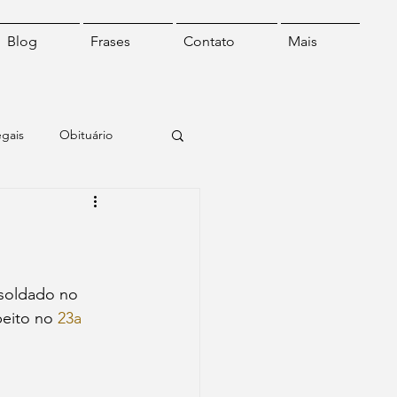
Blog
Frases
Contato
Mais
egais
Obituário
o
Frase do dia
 soldado no 
peito no 
23a 