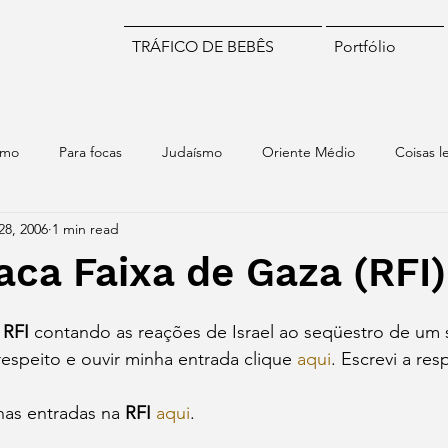
TRÁFICO DE BEBÊS
Portfólio
smo
Para focas
Judaísmo
Oriente Médio
Coisas l
28, 2006
1 min read
iomas
Numismática
Brasil
Chile
Israel
Mund
taca Faixa de Gaza (RFI)
stars.
 
RFI 
contando as reações de Israel ao seqüestro de um
respeito e ouvir minha entrada clique 
aqui
. Escrevi a res
has entradas na 
RFI 
aqui
.