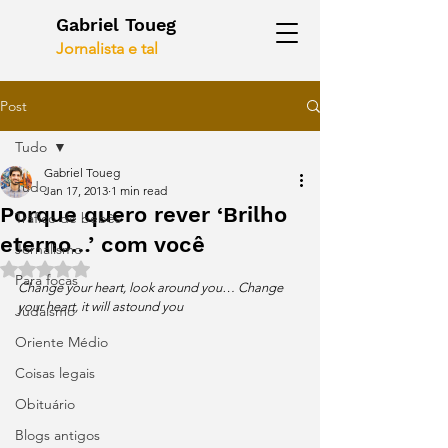
Gabriel Toueg
Jornalista e tal
Post
Tudo
Gabriel Toueg
Tudo
Jan 17, 2013
1 min read
Porque quero rever ‘Brilho
Tráfico de bebês
eterno…’ com você
Jornalismo
Rated NaN out of 5 stars.
Para focas
Change your heart, look around you… Change 
your heart, it will astound you
Judaísmo
Oriente Médio
Coisas legais
Obituário
Blogs antigos