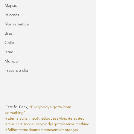
Mapas
Idiomas
Numismática
Brasil
Chile
Israel
Mundo
Frase do dia
Este foi Beck, 
“Everybody’s gotta learn 
something”
.
#EternalSunshineoftheSpotlessMind
#elas
#eu
#música
#Beck
#Everybodysgottalearnsomething
#Brilhoeternodeumamentesemlembranças