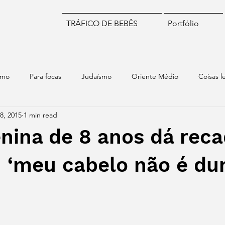
TRÁFICO DE BEBÊS
Portfólio
smo
Para focas
Judaísmo
Oriente Médio
Coisas l
28, 2015
1 min read
iomas
Numismática
Brasil
Chile
Israel
Mund
nina de 8 anos dá reca
: ‘meu cabelo não é dur
stars.