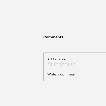
Comments
Add a rating
Um livro inteiro com
Write a comment...
palíndromos—e uma
sugestão de filme!