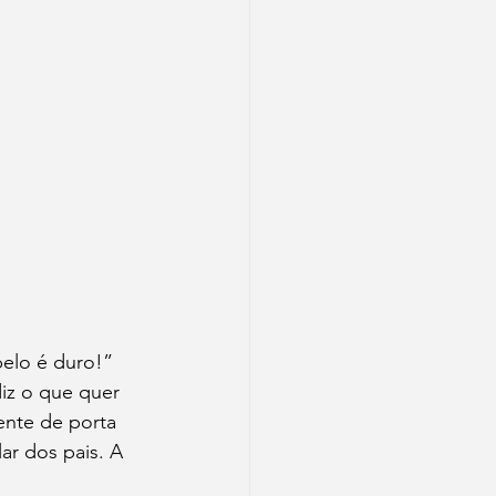
elo é duro!”
diz o que quer 
ente de porta 
ar dos pais. A 