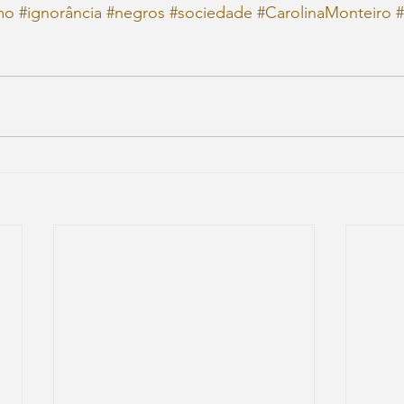
mo
#ignorância
#negros
#sociedade
#CarolinaMonteiro