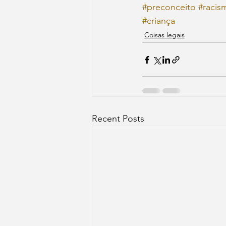
#preconceito
#racis
#criança
Coisas legais
Recent Posts