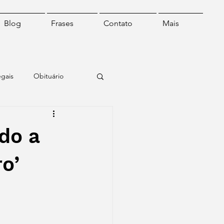
Blog
Frases
Contato
Mais
egais
Obituário
o
Frase do dia
do a
o’