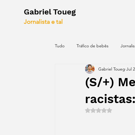
Gabriel Toueg
Jornalista e tal
Tudo
Tráfico de bebês
Jornali
Gabriel Toueg
Jul 
Blogs antigos
Mapas
Id
(S/+) Me
racistas
Rated NaN out of 5 