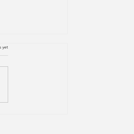
.
s yet
ocê vai viajar de avião
e países em meio ao
o de coronavírus e
 com medo, eis
uma