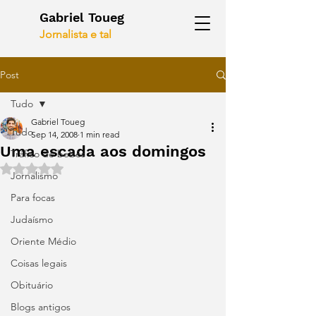
Gabriel Toueg
Jornalista e tal
Post
Tudo
Gabriel Toueg
Tudo
Sep 14, 2008
1 min read
Uma escada aos domingos
Tráfico de bebês
Rated NaN out of 5 stars.
Jornalismo
Para focas
Judaísmo
Oriente Médio
Coisas legais
Obituário
Blogs antigos