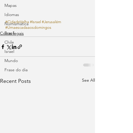
Mapas
Idiomas
#CidadeVelha
#Israel
#Jerusalém
Numismática
#Umaescadaaosdomingos
Brasil
Coisas legais
Chile
Israel
Mundo
Frase do dia
See All
Recent Posts