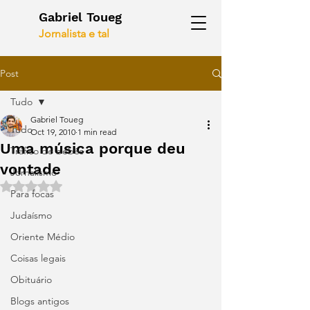
Gabriel Toueg
Jornalista e tal
Post
Tudo
Gabriel Toueg
Tudo
Oct 19, 2010
1 min read
Uma música porque deu
Tráfico de bebês
vontade
Jornalismo
Rated NaN out of 5 stars.
Para focas
Judaísmo
Oriente Médio
Coisas legais
Obituário
Blogs antigos