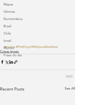
Mapas
Idiomas
Numismática
Brasil
Chile
Israel
#música
#PinkFloyd
#WishyouWereHere
Mundo
Coisas legais
Frase do dia
See All
Recent Posts