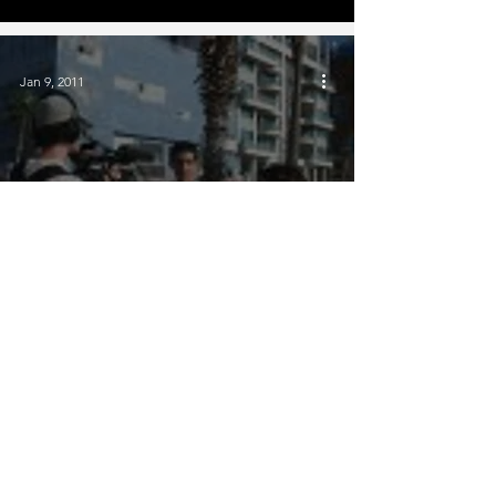
Jan 9, 2011
Jerusalém segundo os
brasileiros
WhatsApp e celular
+55 11 98756-0008