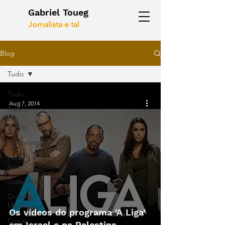
Gabriel Toueg
Jornalista e tal
Blog
Tudo
Tudo
Aug 7, 2014
Tráfico
de
bebês
Jornalismo
Para
focas
Judaísmo
Oriente
Médio
Os vídeos do programa ‘A Liga’
Coisas
em Israel e na Palestina