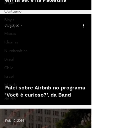
legais
Obituário
Blogs
antigos
Aug 2, 2014
Mapas
Idiomas
Numismática
Brasil
Chile
Israel
Mundo
Falei sobre Airbnb no programa
Frase
‘Você é curioso?’, da Band
do dia
Feb 12, 2014