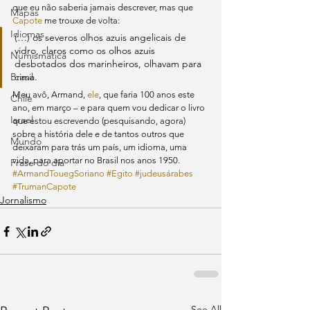
que eu não saberia jamais descrever, mas que 
Mapas
Capote
 me trouxe de volta:
Idiomas
(…) os severos olhos azuis angelicais de 
vidro, claros como os olhos azuis 
Numismática
desbotados dos marinheiros, olhavam para 
Brasil
cima.
Meu avô, Armand, 
ele
, que faria 100 anos este 
Chile
ano, em março – e para quem vou dedicar o livro 
Israel
que estou escrevendo (pesquisando, agora) 
sobre a história dele e de tantos outros que 
Mundo
deixaram para trás um país, um idioma, uma 
vida, para aportar no Brasil nos anos 1950.
Frase do dia
#ArmandTouegSoriano
#Egito
#judeusárabes
#TrumanCapote
Jornalismo
See All