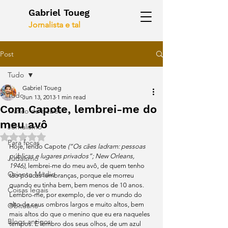
Gabriel Toueg
Jornalista e tal
Post
Tudo
Gabriel Toueg
Tudo
Jun 13, 2013
1 min read
Com Capote, lembrei-me do
Tráfico de bebês
meu avô
Jornalismo
Rated NaN out of 5 stars.
Para focas
Hoje, lendo Capote 
(“Os cães ladram: pessoas 
públicas e lugares privados”; New Orleans, 
Judaísmo
1946)
, lembrei-me do meu avô, de quem tenho 
Oriente Médio
tão poucas lembranças, porque ele morreu 
quando eu tinha bem, bem menos de 10 anos. 
Coisas legais
Lembro-me, por exemplo, de ver o mundo do 
alto de seus ombros largos e muito altos, bem 
Obituário
mais altos do que o menino que eu era naqueles 
Blogs antigos
tempos. E lembro dos seus olhos, de um azul 