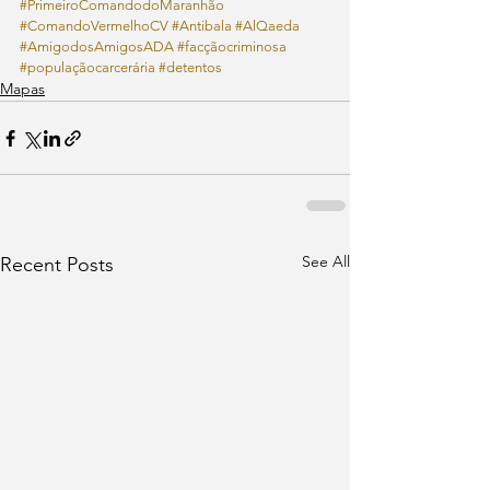
#PrimeiroComandodoMaranhão
#ComandoVermelhoCV
#Antibala
#AlQaeda
#AmigodosAmigosADA
#facçãocriminosa
#populaçãocarcerária
#detentos
Mapas
See All
Recent Posts