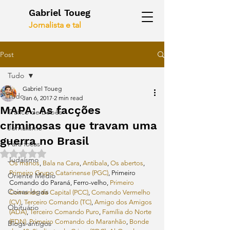
Gabriel Toueg
Jornalista e tal
Post
Tudo
Gabriel Toueg
Tudo
Jan 6, 2017
2 min read
MAPA: As facções
Tráfico de bebês
criminosas que travam uma
Jornalismo
guerra no Brasil
Para focas
Rated NaN out of 5 stars.
Judaísmo
Os manos
, 
Bala na Cara
, 
Antibala
, 
Os abertos
, 
Primeiro Grupo Catarinense (PGC)
, Primeiro 
Oriente Médio
Comando do Paraná, Ferro-velho, 
Primeiro 
Coisas legais
Comando da Capital (PCC)
, 
Comando Vermelho 
(CV)
, 
Terceiro Comando (TC)
, 
Amigo dos Amigos 
Obituário
(ADA)
, 
Terceiro Comando Puro
, 
Família do Norte 
(FDN)
, 
Primeiro Comando do Maranhão
, 
Bonde 
Blogs antigos