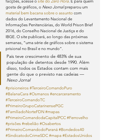
facções, acesse o 
site do 
Zero Hora
. E para quem 
gosta de gráficos, o 
Nexo Jornal
 preparou um 
material bem bacana sobre o assunto
 com 
dados do Levantamento Nacional de 
Informações Penitenciárias, do World Prison Brief 
2016, do Conselho Nacional de Justiça e do 
IBGE. O site publicará, ao longo das próximas 
semanas, “uma série de gráficos sobre o sistema 
prisional no Brasil e no mundo”.
País teve crescimento de 483% de sua 
população de detentos desde 1990. Além 
disso, todos os Estados contam com mais 
gente do que o previsto nas cadeias — 
Nexo Jornal
#prisioneiros
#TerceiroComandoPuro
#BalanaCara
#Osmanos
#encarceramento
#TerceiroComandoTC
#PrimeiroGrupoCatarinensePGC
#FamíliadoNorteFDN
#mapas
#PrimeiroComandodaCapitalPCC
#Ferrovelho
#prisões
#rebelião
#Osabertos
#PrimeiroComandodoParaná
#Bondedos40
#SindicatodoCrimeSDC
#mapa
#EstadosUnidos