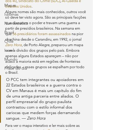
dos 40
, 
Sindicato do Crime (SDC)
, 
Al-Qaeda e 
Mapas
Estados Unidos
.
Alguns nomes são mais conhecidos, outros você 
Idiomas
só deve ter visto agora. São as principais facções 
Numismática
que disputam o poder e travam uma guerra a 
partir de presídios brasileiros. Na semana em 
Brasil
que 
56 presidiários foram assassinados
 na pior 
chachina desde o Carandiru, em 1992, o jornal 
Chile
Zero Hora
, de Porto Alegre, preparou um mapa 
Israel
com a divisão dos grupos pelo país. Embora 
apenas alguns Estados apareçam – não por 
Mundo
acaso a maioria está em regiões de fronteiras 
delicadas – esses grupos se espalham por todo 
Frase do dia
o Brasil.
O PCC tem integrantes ou apoiadores em 
22 Estados brasileiros e a guerra contra o 
CV em Manaus é mais um capítulo do fim 
de uma antiga parceria entre aliados. O 
perfil empresarial do grupo paulista 
contrastou com o estilo informal dos 
cariocas que medem forças derramando 
sangue. — 
Zero Hora
Para ver o mapa interativo e ler mais sobre as 