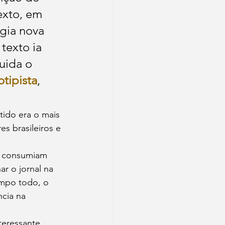
exto, em 
igia nova 
texto ia 
uida o 
otipista
, 
ido era o mais 
es brasileiros e 
 consumiam 
r o jornal na 
empo todo, o 
cia na 
teressante 