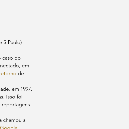
e S.Paulo)
o caso do 
onectado, em 
retorno
 de 
dade, em 1997, 
. Isso foi 
 reportagens 
ra chamou a 
Google
. 