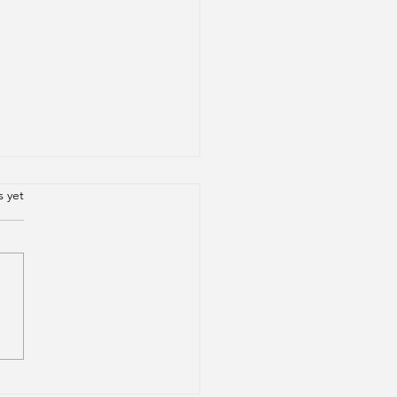
.
s yet
m Sirotsky: do nariz
era ao podcast