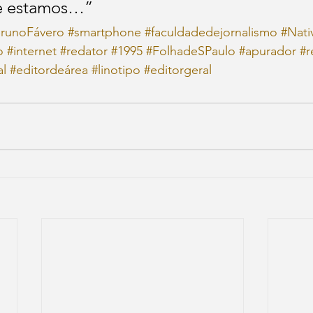
e estamos…”
runoFávero
#smartphone
#faculdadedejornalismo
#Nati
o
#internet
#redator
#1995
#FolhadeSPaulo
#apurador
#r
al
#editordeárea
#linotipo
#editorgeral