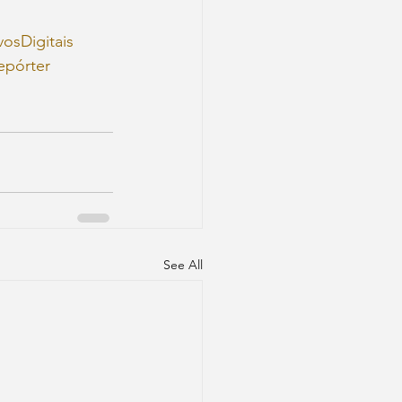
vosDigitais
epórter
See All