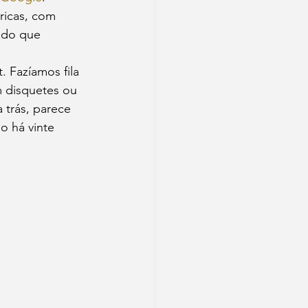
ricas, com 
 do que 
 Fazíamos fila 
m disquetes ou 
 trás, parece 
o há vinte 