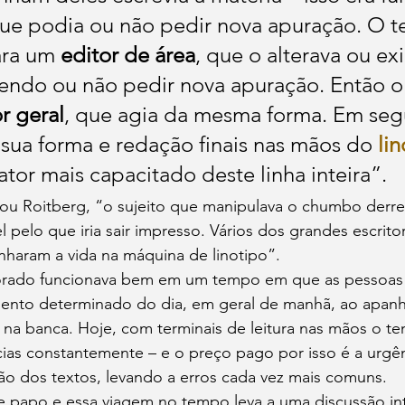
que podia ou não pedir nova apuração. O t
ara um 
editor de área
, que o alterava ou ex
ndo ou não pedir nova apuração. Então o 
r geral
, que agia da mesma forma. Em seg
 sua forma e redação finais nas mãos do 
lin
ator mais capacitado deste linha inteira”.
Roitberg, “o sujeito que manipulava o chumbo derret
 pelo que iria sair impresso. Vários dos grandes escritor
aram a vida na máquina de linotipo”.
rado funcionava bem em um tempo em que as pessoas
nto determinado do dia, em geral de manhã, ao apanha
 na banca. Hoje, com terminais de leitura nas mãos o t
cias constantemente – e o preço pago por isso é a urgên
ão dos textos, levando a erros cada vez mais comuns.
e papo e essa viagem no tempo leva a uma discussão in