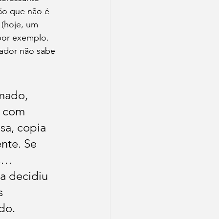
ão que não é 
 (hoje, um 
por exemplo. 
vador não sabe 
mado, 
o com 
sa, copia 
nte. Se 
s… 
a decidiu 
s 
do. 