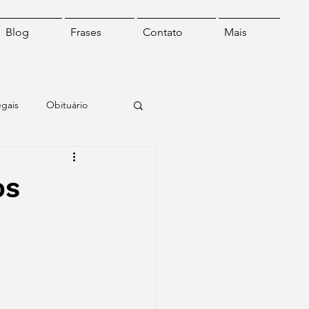
Blog
Frases
Contato
Mais
egais
Obituário
o
Frase do dia
os