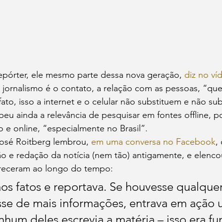
pórter, ele mesmo parte dessa nova geração, 
diz no ví
 jornalismo é o contato, a relação com as pessoas, “q
ato, isso a internet e o celular não substituem e não sub
eu ainda a relevância de pesquisar em fontes offline, 
o e online, “especialmente no Brasil”.
José Roitberg lembrou, 
em uma conversa no Facebook
,
o e redação da notícia (nem tão) antigamente, e elenco
receram ao longo do tempo:
 aos fatos e reportava. Se houvesse qualque
sse de mais informações, entrava em ação 
nhum deles escrevia a matéria – isso era fu