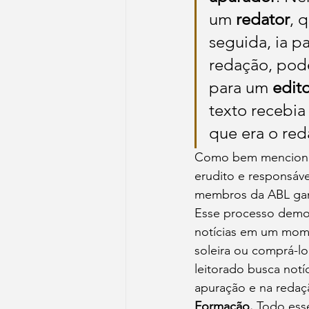
um 
redator
, 
seguida, ia p
redação, pode
para um 
edito
texto recebia
que era o red
Como bem mencionou 
erudito e responsável
membros da ABL ganh
Esse processo demo
notícias em um mome
soleira ou comprá-lo
leitorado busca notí
apuração e na redaç
Formação.
 Todo ess