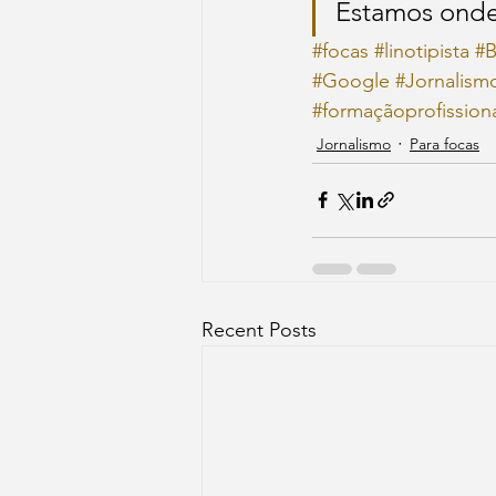
Estamos ond
#focas
#linotipista
#B
#Google
#Jornalism
#formaçãoprofission
Jornalismo
Para focas
Recent Posts