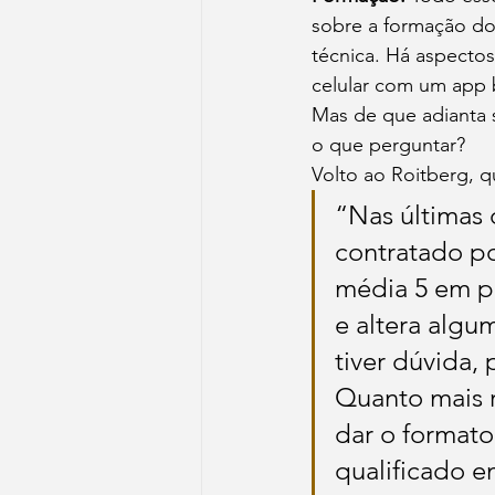
sobre a formação do
técnica. Há aspectos
celular com um app 
Mas de que adianta 
o que perguntar?
Volto ao Roitberg, qu
“Nas últimas 
contratado po
média 5 em po
e altera algu
tiver dúvida,
Quanto mais r
dar o formato
qualificado e