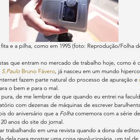
fita e a pilha, como em 1995 (foto: Reprodução/Folha d
listas que entram no mercado de trabalho hoje, como é 
 S.Paulo
 Bruno Fávero
, já nasceu em um mundo hiperc
nternet fazem parte natural do processo de apuração e 
ara o bem e para o mal.
a pura, de me lembrar de que quando eu entrei na facul
atório com dezenas de máquinas de escrever barulhentas
is do aniversário que a 
Folha
 comemora com a série de
 20 anos do site do jornal.
ar trabalhando em uma revista quando a dona da edito
la dela para mostrar uma coisa revolucionária, um tal de 