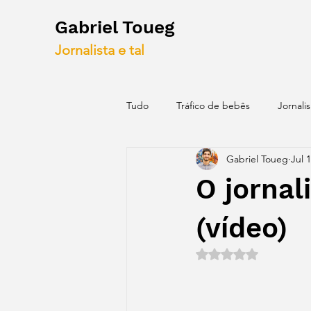
Gabriel Toueg
Jornalista e tal
Tudo
Tráfico de bebês
Jornali
Gabriel Toueg
Jul 
Blogs antigos
Mapas
Id
O jornal
(vídeo)
Rated NaN out of 5 