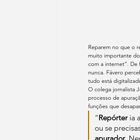
Reparem no que o re
muito importante do
com a internet”. De f
nunca. Fávero perceb
tudo está digitalizad
O colega jornalista 
processo de apuraçã
funções que desapa
“
Repórter
 ia
ou se precisa
apurador
. Ne