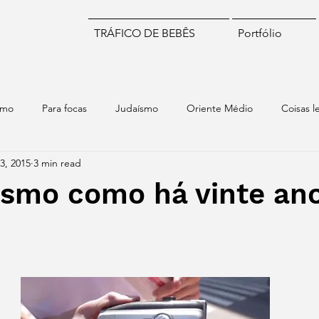
TRÁFICO DE BEBÊS
Portfólio
smo
Para focas
Judaísmo
Oriente Médio
Coisas l
13, 2015
3 min read
iomas
Numismática
Brasil
Chile
Israel
Mund
ismo como há vinte an
stars.