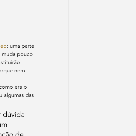
deo
: uma parte 
ue muda pouco 
stituirão 
porque nem 
 como era o 
u algumas das 
r dúvida 
um 
nção de 