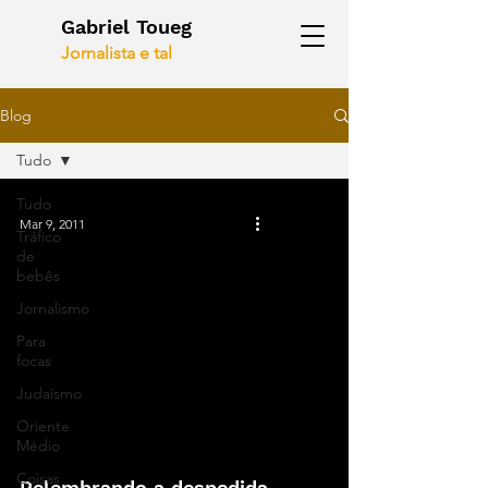
Gabriel Toueg
Jornalista e tal
Blog
Tudo
Tudo
Mar 9, 2011
Tráfico
de
bebês
Jornalismo
Para
focas
Judaísmo
Oriente
Médio
Coisas
Relembrando a despedida