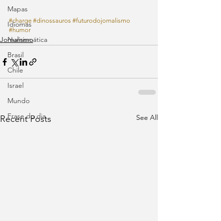
Mapas
#charge
#dinossauros
#futurodojornalismo
Idiomas
#humor
Jornalismo
Numismática
Brasil
Chile
Israel
Mundo
Frase do dia
See All
Recent Posts