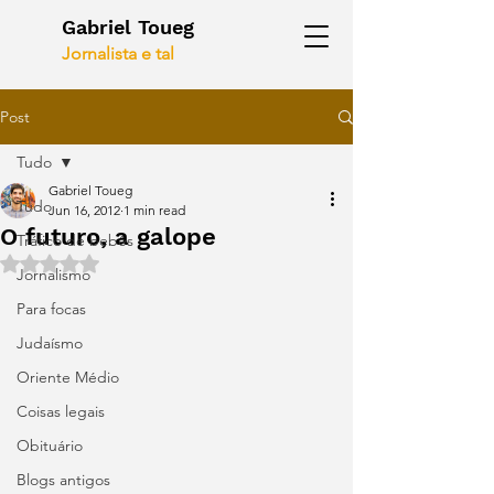
Gabriel Toueg
Jornalista e tal
Post
Tudo
Gabriel Toueg
Tudo
Jun 16, 2012
1 min read
O futuro, a galope
Tráfico de bebês
Rated NaN out of 5 stars.
Jornalismo
Para focas
Judaísmo
Oriente Médio
Coisas legais
Obituário
Blogs antigos