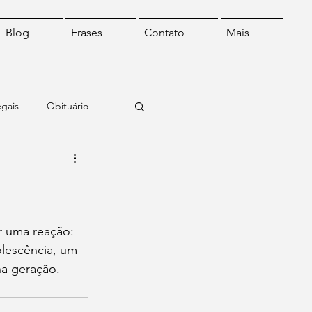
Blog
Frases
Contato
Mais
egais
Obituário
o
Frase do dia
r uma reação: 
lescência, um 
a geração.