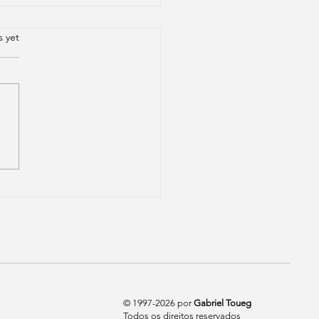
.
s yet
ndo morre uma
nça, morre junto a
erança
© 1997-2026 por
Gabriel Toueg
Todos os direitos reservados