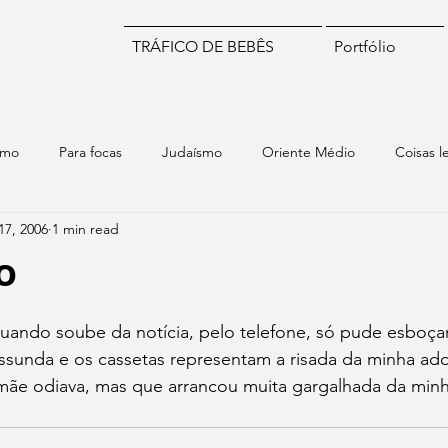
TRÁFICO DE BEBÊS
Portfólio
smo
Para focas
Judaísmo
Oriente Médio
Coisas l
17, 2006
1 min read
iomas
Numismática
Brasil
Chile
Israel
Mund
o
stars.
Quando soube da notícia, pelo telefone, só pude esboça
ssunda e os cassetas representam a risada da minha ado
ãe odiava, mas que arrancou muita gargalhada da minh