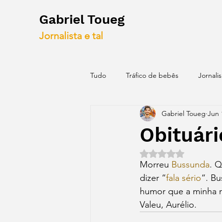
Gabriel Toueg
Jornalista e tal
Tudo
Tráfico de bebês
Jornali
Gabriel Toueg
Jun 
Blogs antigos
Mapas
Id
Obituári
Rated NaN out of 5 
Morreu 
Bussunda
. 
dizer “
fala sério
“. Bu
humor que a minha m
Valeu, Aurélio.