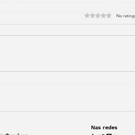
Rated 0 out of 5 stars
No rating
Bolsonaro na PGR,
Qua
Fernanda Torres quase lá e
cria
o Carnaval
esp
Nas redes