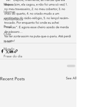
Mapas
deixou (sim, ela cagou, e não foi uma só vez) 1. 
no meu travesseiro, 2. no meu cobertor, 3. no 
Idiomas
chão do quarto, 4. no criado-mudo a um 
centímetro do rádio-relógio, 5. no lençol recém-
Numismática
trocado. Por enquanto foi onde eu achei 
Brasil
“marcas”. E agora esse cheiro azedo de merda 
de pássaro…
Chile
Vai ter 
sorte
 assim na puta-que-o-pariu. Até perdi 
o sono!
Israel
Mundo
Frase do dia
See All
Recent Posts