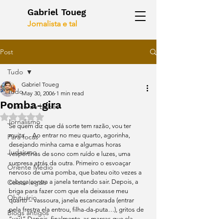
Gabriel Toueg
Jornalista e tal
Post
Tudo
Gabriel Toueg
Tudo
May 30, 2006
1 min read
Pomba-gira
Tráfico de bebês
Rated NaN out of 5 stars.
Jornalismo
Se quem diz que dá sorte tem razão, vou ter 
muita… Ao entrar no meu quarto, agorinha, 
Para focas
desejando minha cama e algumas horas 
Judaísmo
vespertinas de sono com ruído e luzes, uma 
surpresa atrás da outra. Primeiro o esvoaçar 
Oriente Médio
nervoso de uma pomba, que bateu oito vezes a 
Coisas legais
cabeça contra a janela tentando sair. Depois, a 
briga para fazer com que ela deixasse meu 
Obituário
quarto – vassoura, janela escancarada (entrar 
pela frestra ela entrou, filha-da-puta…), gritos de 
Blogs antigos
“vai!” Depois, finalmente, as marcas que ela 