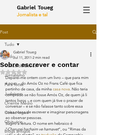
Gabriel Toueg
Jornalista e tal
Post
Tudo
Gabriel Toueg
Tudo
Jul 11, 2011
2 min read
Sobre escrever e contar
Tráfico de bebês
Rated NaN out of 5 stars.
Jornalismo
Deparei-me ontem com um livro – que para mim 
é novo – do Amós Oz no Frans Café que fica 
Para focas
pertinho de casa, da minha 
casa nova
. Não teria 
Judaísmo
comprado se não fosse Amós Oz, de quem já li 
tantos livros – e com quem já tive o prazer de 
Oriente Médio
conversar – e se não falasse tanto sobre essa 
Coisas legais
coisa nossa de escrever e imaginar personagens 
ao observar pessoas.
Obituário
Sugiro a leitura. O nome em hebraico é 
“
Charuzei hachaim ve hamavet
“, ou “Rimas da 
Blogs antigos
vida e da morte”, na 
tradução
 da Companhia 