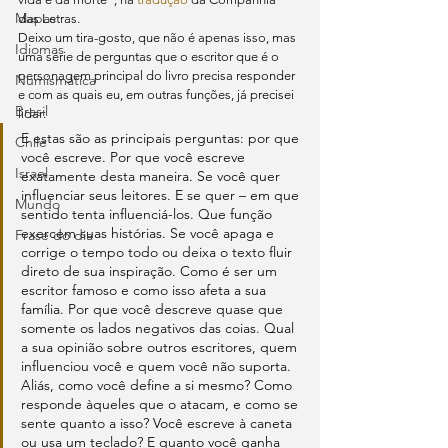
Mapas
das Letras.
Deixo um tira-gosto, que não é apenas isso, mas 
Idiomas
uma série de perguntas que o escritor que é o 
personagem principal do livro precisa responder 
Numismática
e com as quais eu, em outras funções, já precisei 
Brasil
lidar:
E estas são as principais perguntas: por que 
Chile
você escreve. Por que você escreve 
Israel
exatamente desta maneira. Se você quer 
influenciar seus leitores. E se quer – em que 
Mundo
sentido tenta influenciá-los. Que função 
exercem suas histórias. Se você apaga e 
Frase do dia
corrige o tempo todo ou deixa o texto fluir 
direto de sua inspiração. Como é ser um 
escritor famoso e como isso afeta a sua 
família. Por que você descreve quase que 
somente os lados negativos das coias. Qual 
a sua opinião sobre outros escritores, quem 
influenciou você e quem você não suporta. 
Aliás, como você define a si mesmo? Como 
responde àqueles que o atacam, e como se 
sente quanto a isso? Você escreve à caneta 
ou usa um teclado? E quanto você ganha 