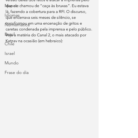
Mapas
que ele chamou de “caça às bruxas”. Eu estava 
lá, fazendo a cobertura para a RFI. O discurso, 
Idiomas
que encerrava seis meses de silêncio, se 
transformou em uma encenação de gritos e 
Numismática
caretas condenada pela imprensa e pelo público.
Brasil
Veja a matéria do Canal 2, o mais atacado por 
Katzav na ocasião (em hebraico):
Chile
Israel
Mundo
Frase do dia