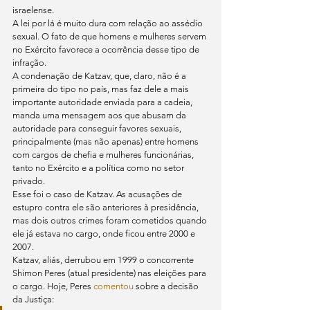
israelense.
A lei por lá é muito dura com relação ao assédio 
sexual. O fato de que homens e mulheres servem 
no Exército favorece a ocorrência desse tipo de 
infração.
A condenação de Katzav, que, claro, não é a 
primeira do tipo no país, mas faz dele a mais 
importante autoridade enviada para a cadeia, 
manda uma mensagem aos que abusam da 
autoridade para conseguir favores sexuais, 
principalmente (mas não apenas) entre homens 
com cargos de chefia e mulheres funcionárias, 
tanto no Exército e a política como no setor 
privado.
Esse foi o caso de Katzav. As acusações de 
estupro contra ele são anteriores à presidência, 
mas dois outros crimes foram cometidos quando 
ele já estava no cargo, onde ficou entre 2000 e 
2007.
Katzav, aliás, derrubou em 1999 o concorrente 
Shimon Peres (atual presidente) nas eleições para 
o cargo. Hoje, Peres 
comentou
 sobre a decisão 
da Justiça: