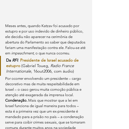
Meses antes, quando Katzav foi acusado por 
estupro e por uso indevido de dinheiro público, 
ele decidiu não aparecer na cerimônia de 
abertura do Parlamento ao saber que deputados 
fariam uma manifestação contra ele. Falou-se até 
em 
impeachment
, o que nunca ocorreu.
Da 
RFI
: 
Presidente de Israel acusado de 
estupro
 (Gabriel Toueg, 
Radio France 
Internationale
, 16out2006, com áudio)
Por ocorrer envolvendo um presidente – cargo 
decorativo mas de muita respeitabilidade em 
Israel – o caso gerou muita comoção pública e 
atenção até exagerada da imprensa local.
Condenação. 
Mais que mostrar que a lei em 
Israel funciona de igual maneira para todos – 
esta é a primeira vez que um ex-presidente é 
mandado para a prisão no país – a condenação 
serve para coibir crimes sexuais, que se tornaram 
comuns durante muitos anos na sociedade 