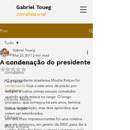
Gabriel Toueg
Jornalista e tal
Post
Tudo
Gabriel Toueg
Tudo
Mar 23, 2011
2 min read
A condenação do presidente
Tráfico de bebês
Rated NaN out of 5 stars.
Jornalismo
 O ex-presidente israelense Moshe Katzav foi 
Para focas
sentenciado
 hoje a sete anos de prisão por 
Judaísmo
estupro e outros crimes sexuais cometidos 
quando ainda estava no cargo. O longo 
Oriente Médio
processo, que começou há seis anos, termina 
Coisas legais
com a condenação, mas teve episódios que 
valem ser relembrados.
Obituário
Um dos mais impressionantes foi uma coletiva 
que ele convocou, em janeiro de 2007, para dar a 
Blogs antigos
versão deles dos fatos e atacar a imprensa pelo 