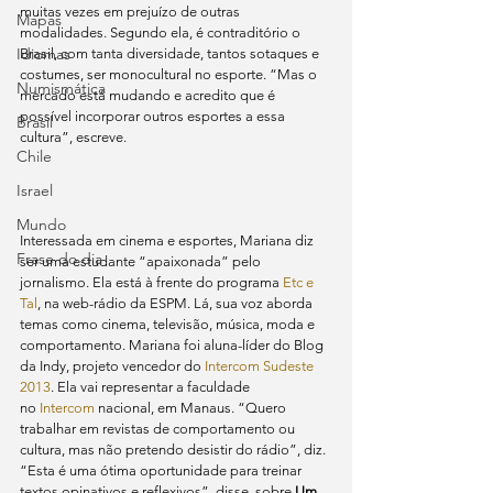
muitas vezes em prejuízo de outras 
Mapas
modalidades. Segundo ela, é contraditório o 
Idiomas
Brasil, com tanta diversidade, tantos sotaques e 
costumes, ser monocultural no esporte. “Mas o 
Numismática
mercado está mudando e acredito que é 
possível incorporar outros esportes a essa 
Brasil
cultura”, escreve.
Chile
Israel
Mundo
Interessada em cinema e esportes, Mariana diz 
Frase do dia
ser uma estudante “apaixonada” pelo 
jornalismo. Ela está à frente do programa 
Etc e 
Tal
, na web-rádio da ESPM. Lá, sua voz aborda 
temas como cinema, televisão, música, moda e 
comportamento. Mariana foi aluna-líder do Blog 
da Indy, projeto vencedor do 
Intercom Sudeste 
2013
. Ela vai representar a faculdade 
no 
Intercom
 nacional, em Manaus. “Quero 
trabalhar em revistas de comportamento ou 
cultura, mas não pretendo desistir do rádio”, diz.
“Esta é uma ótima oportunidade para treinar 
textos opinativos e reflexivos”, disse, sobre 
Um 