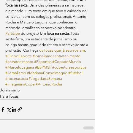
foca na sexta
, Uma das primeiras a se inscrever, 
ela mandou um texto em que teve o cuidado de 
conversar com os colegas profissionais Antonio 
Rocha e Marcelo Laguna, que conhecem o 
mercado jornalístico esportivo por dentro.
Participe
 do projeto 
Um foca na sexta
. Toda 
sexta-feira, um estudante de jornalismo ou 
colega recém-graduado reflete e escreve sobre a 
profissão. Conheça 
os focas que já escreveram
.
#GloboEsporte
#jornalismoeentretenimento
#entretenimento
#Esportes
#CopadoMundo
#MarceloLaguna
#ESPMSP
#coberturaesportiva
#Jornalismo
#MarianaConsolmagno
#futebol
#focanasexta
#JogadadaSemana
#imaginanaCopa
#AntonioRocha
Jornalismo
Para focas