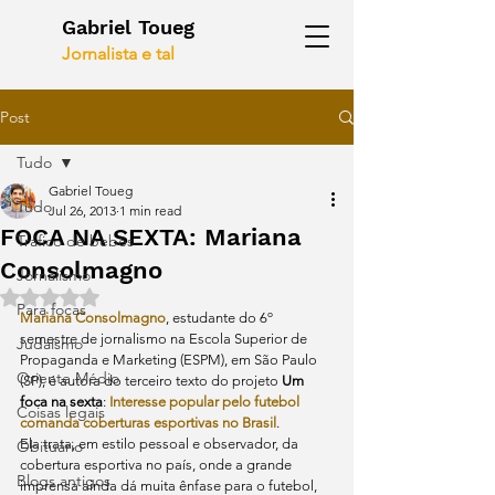
Gabriel Toueg
Jornalista e tal
Post
Tudo
Gabriel Toueg
Tudo
Jul 26, 2013
1 min read
FOCA NA SEXTA: Mariana
Tráfico de bebês
Consolmagno
Jornalismo
Rated NaN out of 5 stars.
Para focas
Mariana Consolmagno
, estudante do 6º 
semestre de jornalismo na Escola Superior de 
Judaísmo
Propaganda e Marketing (ESPM), em São Paulo 
Oriente Médio
(SP), é autora do terceiro texto do projeto 
Um 
foca na sexta
: 
Interesse popular pelo futebol 
Coisas legais
comanda coberturas esportivas no Brasil
.
Ela trata, em estilo pessoal e observador, da 
Obituário
cobertura esportiva no país, onde a grande 
Blogs antigos
imprensa ainda dá muita ênfase para o futebol, 