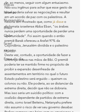
de, ao menos, seguir com algum entusiasmo.
Mapas
Não sou ingênuo para achar que esse gesto de 
Idiomas
Israel poderia salvar as negociações e resultar 
em um acordo de paz com os palestinos. A 
Numismática
história tem mostrado que, como 
já disse
 o 
diplomata israelense Abba Eban, “os árabes 
Brasil
nunca perdem uma oportunidade de perder uma 
Chile
oportunidade”. Foi assim quando o então 
premiê Barak ofereceu a Arafat 97% da 
Israel
Cisjordânia, Jerusalém dividida e o palestino 
recusou.
Mundo
Desta vez, contudo, a oportunidade de fazer a 
Frase do dia
diferença estava nas mãos de Bibi. O premiê 
poderia ter se mantido firme no propósito de 
proibir a expansão desenfreada de 
assentamentos em território no qual o futuro 
Estado palestino será erguido – queiram os 
colonos ou não. Ele poderia, ao se distanciar da 
extrema direita, decidir que não se dobraria.
Mas isso seria um suicídio político: com a 
coalizão dependente de partidos de extrema 
direita, como Israel Beiteinu, Netanyahu prefere 
não assumir o risco de ver seu governo desabar. 
Prefere comprar uma briga com os americanos e 