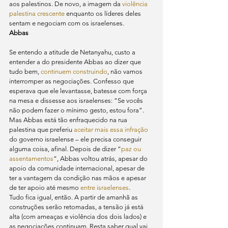
aos palestinos. De novo, a imagem da 
violência 
palestina crescente
 enquanto os líderes deles 
sentam e negociam com os israelenses.
Abbas
Se entendo a atitude de Netanyahu, custo a 
entender a do presidente Abbas ao dizer que 
tudo bem, 
continuem construindo
, não vamos 
interromper as negociações. Confesso que 
esperava que ele levantasse, batesse com força 
na mesa e dissesse aos israelenses: “Se vocês 
não podem fazer o mínimo gesto, estou fora”.
Mas Abbas está tão enfraquecido na rua 
palestina que preferiu 
aceitar mais essa infração
do governo israelense – ele precisa conseguir 
alguma coisa, afinal. Depois de dizer “
paz ou 
assentamentos
“, Abbas voltou atrás, apesar do 
apoio da comunidade internacional, apesar de 
ter a vantagem da condição nas mãos e apesar 
de ter apoio até mesmo 
entre israelenses
.
Tudo fica igual, então. A partir de amanhã as 
construções serão retomadas, a tensão já está 
alta (com ameaças e violência dos dois lados) e 
as negociações continuam. Resta saber qual vai 