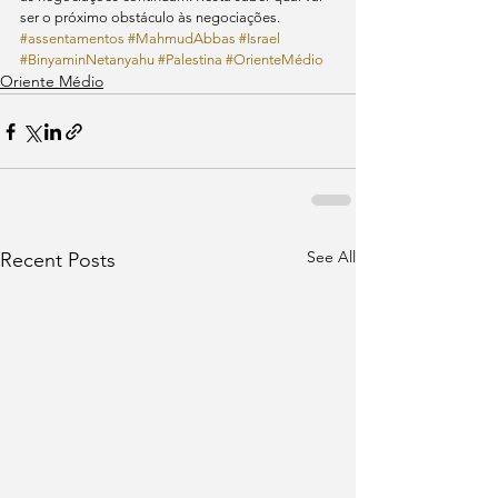
ser o próximo obstáculo às negociações.
#assentamentos
#MahmudAbbas
#Israel
#BinyaminNetanyahu
#Palestina
#OrienteMédio
Oriente Médio
See All
Recent Posts