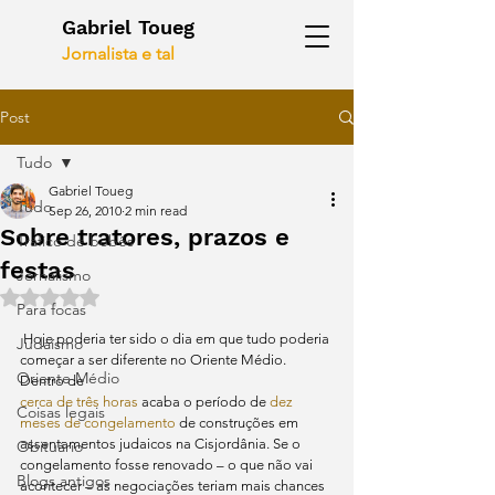
Gabriel Toueg
Jornalista e tal
Post
Tudo
Gabriel Toueg
Tudo
Sep 26, 2010
2 min read
Sobre tratores, prazos e
Tráfico de bebês
festas
Jornalismo
Rated NaN out of 5 stars.
Para focas
 Hoje poderia ter sido o dia em que tudo poderia 
Judaísmo
começar a ser diferente no Oriente Médio. 
Oriente Médio
Dentro de 
cerca de três horas
 acaba o período de 
dez 
Coisas legais
meses de congelamento
 de construções em 
assentamentos judaicos na Cisjordânia. Se o 
Obituário
congelamento fosse renovado – o que não vai 
Blogs antigos
acontecer – as negociações teriam mais chances 