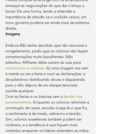
ameaçar as negociações do que dar o braço a 
torcer. De uma forma, tendo a entender a 
importância da atitude: se a coalizão caísse, um 
novo governo poderia ser ainda mais de extrema 
direita.
Imagens
Embora Bibi tenha decidido que não renovará o 
congelamento, pediu que os colonos não façam 
comemorações muito barulhentas. Não 
adiantou. Milhares deles saíram às ruas para 
comemorar os tratores
. Só uma imagem me vem 
à mente ao ver a festa e ouvir as declarações: a 
de palestinos distribuindo doces e disparando 
para o alto depois de um ataque terrorista 
suicida qualquer.
Com as festas e os tratores vem a 
tensão nos 
assentamentos
. Enquanto os colonos retomam a 
construção de casas, escolas e seja-lá-o-que-for, 
o sentimento é de medo, ceticismo e tensão. 
Sim, colonos israelenses também podem ser 
violentos, e a tendência é que fiquem mais 
violentos enquanto os líderes estendem as mãos 