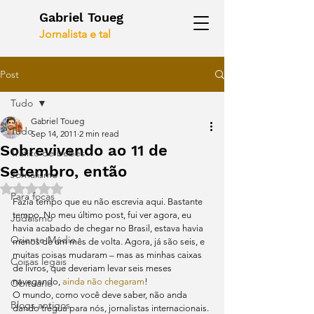
Gabriel Toueg
Jornalista e tal
Post
Tudo
Gabriel Toueg
Tudo
Sep 14, 2011
2 min read
Sobrevivendo ao 11 de
Tráfico de bebês
Setembro, então
Jornalismo
Rated NaN out of 5 stars.
Para focas
Fazia tempo que eu não escrevia aqui. Bastante 
tempo. No meu último post, fui ver agora, eu 
Judaísmo
havia acabado de chegar no Brasil, estava havia 
Oriente Médio
menos de um mês de volta. Agora, já são seis, e 
muitas coisas mudaram – mas as minhas caixas 
Coisas legais
de livros, que deveriam levar seis meses 
navegando, 
ainda não chegaram
!
Obituário
O mundo, como você deve saber, não anda 
Blogs antigos
dando trégua para nós, jornalistas internacionais. 