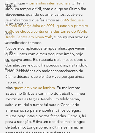
Que chique – 
jornalistas internacionais
…! Tem 
Mapas
sido um tempo difícil, com o auge no último fim 
Idiomas
de semana, quando os americanos, você e eu 
relembramos o que fazíamos às 
8h46 daquela 
Numismática
manhã de terça-feira de 2001, quando o primeiro 
avião se chocou contra uma das torres do World 
Brasil
Trade Center, em Nova York
, e inaugurou novos e 
Chile
complicados tempos.
Novos e complicados tempos, aliás, que vieram 
Israel
quase juntos com o meu pequeno irmão, hoje 
com nove anos. Ele nasceria dois meses depois 
Mundo
dos ataques, e ouviu há poucos dias, visitando o 
Frase do dia
Brasil, as histórias do maior acontecimento da 
última década, que ele não viveu porque ainda 
não existia.
Mas 
quem era vivo se lembra
. Eu me lembro. 
Estava no ônibus a caminho do trabalho – meu 
rodízio era às terças. Recebi um telefonema, 
saltei e mudei o rumo: fui para o Consulado 
americano, só para encontrar vários colegas, 
muitas perguntas e portas fechadas. Depois, fui 
para a redação. E tive um dos dias mais longos 
de trabalho. Longa como a última semana, na 
preparação do especial que demos no 